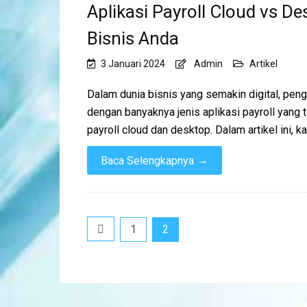
Aplikasi Payroll Cloud vs D
Bisnis Anda
3 Januari 2024
Admin
Artikel
Dalam dunia bisnis yang semakin digital, pen
dengan banyaknya jenis aplikasi payroll yang 
payroll cloud dan desktop. Dalam artikel ini,
→
Baca Selengkapnya
Navigasi
1
2
pos