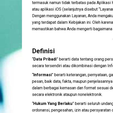
termasuk namun tidak terbatas pada Aplikasi H
atau aplikasi iOS (selanjutnya disebut “Layanan
Dengan menggunakan Layanan, Anda mengakui 
yang terdapat dalam Kebijakan ini. Oleh karen
memastikan bahwa Anda mengerti bagaimana c
Definisi
“
Data Pribadi
” berarti data tentang orang pers
secara tersendiri atau dikombinasi dengan In
“
Informasi
” berarti keterangan, pernyataan, 
pesan, baik data, fakta, maupun penjelasannya 
dalam berbagai kemasan dan format sesuai d
secara elektronik ataupun nonelektronik.
“
Hukum Yang Berlaku
” berarti seluruh undan
ordonansi, pengesahan, izin atau persyaratan da