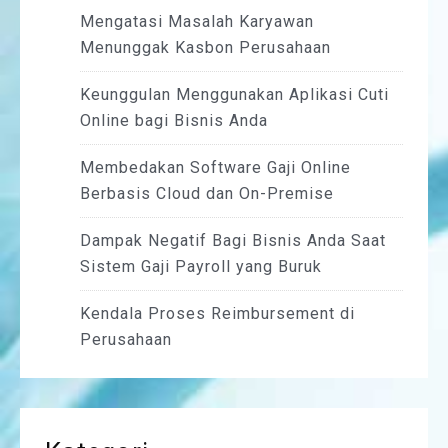
Mengatasi Masalah Karyawan
Menunggak Kasbon Perusahaan
Keunggulan Menggunakan Aplikasi Cuti
Online bagi Bisnis Anda
Membedakan Software Gaji Online
Berbasis Cloud dan On-Premise
Dampak Negatif Bagi Bisnis Anda Saat
Sistem Gaji Payroll yang Buruk
Kendala Proses Reimbursement di
Perusahaan