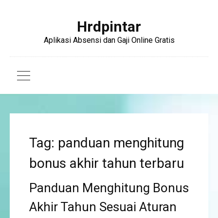
Hrdpintar
Aplikasi Absensi dan Gaji Online Gratis
Tag: panduan menghitung
bonus akhir tahun terbaru
Panduan Menghitung Bonus
Akhir Tahun Sesuai Aturan