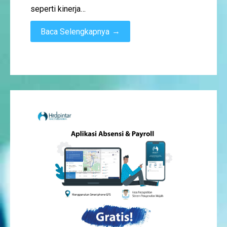
seperti kinerja…
→
Baca Selengkapnya