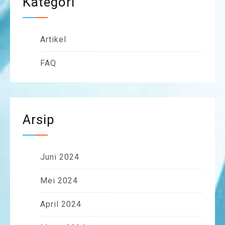
Kategori
Artikel
FAQ
Arsip
Juni 2024
Mei 2024
April 2024