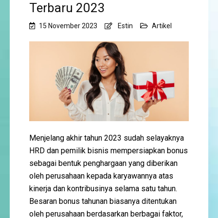
Terbaru 2023
15 November 2023
Estin
Artikel
Menjelang akhir tahun 2023 sudah selayaknya
HRD dan pemilik bisnis mempersiapkan bonus
sebagai bentuk penghargaan yang diberikan
oleh perusahaan kepada karyawannya atas
kinerja dan kontribusinya selama satu tahun.
Besaran bonus tahunan biasanya ditentukan
oleh perusahaan berdasarkan berbagai faktor,