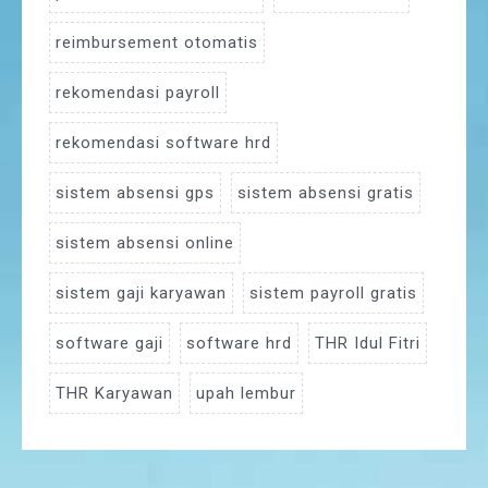
reimbursement otomatis
rekomendasi payroll
rekomendasi software hrd
sistem absensi gps
sistem absensi gratis
sistem absensi online
sistem gaji karyawan
sistem payroll gratis
software gaji
software hrd
THR Idul Fitri
THR Karyawan
upah lembur