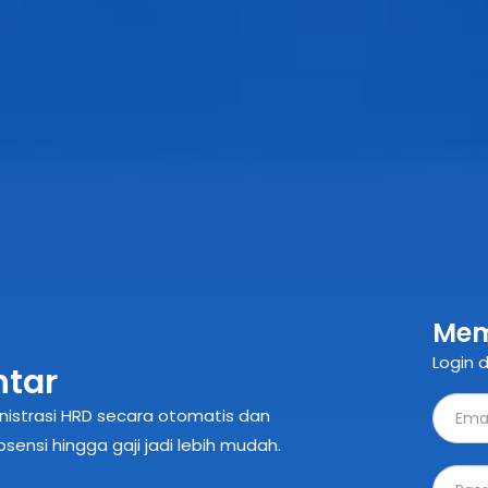
Mem
Login d
ble
 pekerja harian, relawan, karyawan
sahaan atau proyek Anda