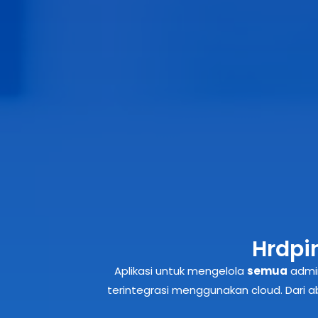
Flexi
Sangat mudah untuk mengelola karyawan,
outsourcing, magang di peru