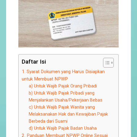
Daftar Isi
1. Syarat Dokumen yang Harus Disiapkan
untuk Membuat NPWP
a) Untuk Wajib Pajak Orang Pribadi
b) Untuk Wajib Pajak Pribadi yang
Menjalankan Usaha/Pekerjaan Bebas
c) Untuk Wajib Pajak Wanita yang
Melaksanakan Hak dan Kewajiban Pajak
Berbeda dari Suami
d) Untuk Wajib Pajak Badan Usaha
2. Panduan Membuat NPWP Online Sesuai