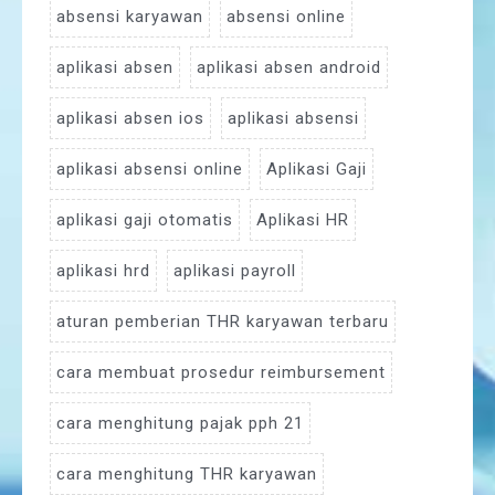
absensi karyawan
absensi online
aplikasi absen
aplikasi absen android
aplikasi absen ios
aplikasi absensi
aplikasi absensi online
Aplikasi Gaji
aplikasi gaji otomatis
Aplikasi HR
aplikasi hrd
aplikasi payroll
aturan pemberian THR karyawan terbaru
cara membuat prosedur reimbursement
cara menghitung pajak pph 21
cara menghitung THR karyawan