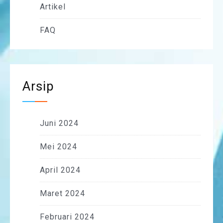
Artikel
FAQ
Arsip
Juni 2024
Mei 2024
April 2024
Maret 2024
Februari 2024