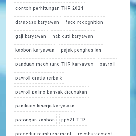
contoh perhitungan THR 2024
database karyawan
face recognition
gaji karyawan
hak cuti karyawan
kasbon karyawan
pajak penghasilan
panduan meghitung THR karyawan
payroll
payroll gratis terbaik
payroll paling banyak digunakan
penilaian kinerja karyawan
potongan kasbon
pph21 TER
prosedur reimbursement
reimbursement