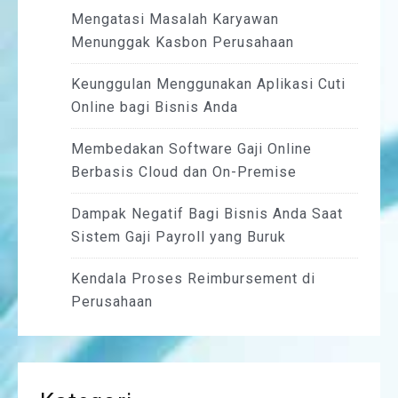
Mengatasi Masalah Karyawan
Menunggak Kasbon Perusahaan
Keunggulan Menggunakan Aplikasi Cuti
Online bagi Bisnis Anda
Membedakan Software Gaji Online
Berbasis Cloud dan On-Premise
Dampak Negatif Bagi Bisnis Anda Saat
Sistem Gaji Payroll yang Buruk
Kendala Proses Reimbursement di
Perusahaan