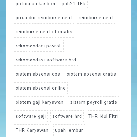
potongan kasbon
pph21 TER
prosedur reimbursement
reimbursement
reimbursement otomatis
rekomendasi payroll
rekomendasi software hrd
sistem absensi gps
sistem absensi gratis
sistem absensi online
sistem gaji karyawan
sistem payroll gratis
software gaji
software hrd
THR Idul Fitri
THR Karyawan
upah lembur